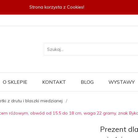
Strona korzysta z Cookies!
O SKLEPIE
KONTAKT
BLOG
WYSTAWY
tki z drutu i blaszki miedzianej
warcem różowym, obwód od 15.5 do 18 cm, waga 22 gramy, znak Byk
Prezent dla