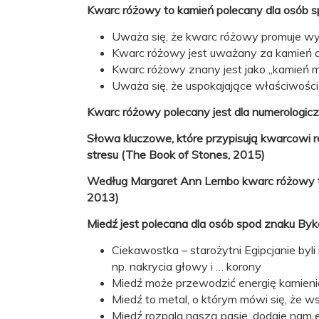
kamienia:
Kwarc różowy to kamień polecany dla osób s
Znak
Uważa się, że kwarc różowy promuje wyo
Byk (20.04–20.05)
zodiaku:
Kwarc różowy jest uważany za kamień 
Kwarc różowy znany jest jako „kamień m
Czakra:
serca
Uważa się, że uspokajające właściwoś
Kwarc różowy polecany jest dla numerologiczne
Autor
Ludwika Lipińska
projektu:
Słowa kluczowe, które przypisują kwarcowi r
stresu (The Book of Stones, 2015)
Według Margaret Ann Lembo kwarc różowy to do
2013)
Miedź jest polecana dla osób spod znaku Byka
Ciekawostka – starożytni Egipcjanie byl
np. nakrycia głowy i … korony
Miedź może przewodzić energię kamienia
Miedź to metal, o którym mówi się, że 
Miedź rozpala naszą pasję, dodaje nam en