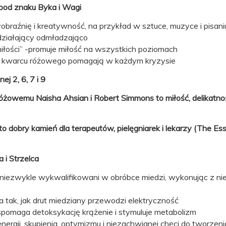
pod znaku Byka i Wagi
braźnię i kreatywność, na przykład w sztuce, muzyce i pisani
działający odmładzająco
iłości” -promuje miłość na wszystkich poziomach
ci kwarcu różowego pomagają w każdym kryzysie
j 2, 6, 7 i 9
óżowemu Naisha Ahsian i Robert Simmons to miłość, delikatnoś
bry kamień dla terapeutów, pielęgniarek i lekarzy (The Essen
 i Strzelca
i niezwykle wykwalifikowani w obróbce miedzi, wykonując z nie
 tak, jak drut miedziany przewodzi elektryczność
wspomaga detoksykację krążenie i stymuluje metabolizm
ergii, skupienia, optymizmu i niezachwianej chęci do tworzenia