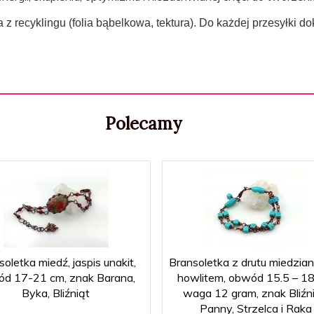
 recyklingu (folia bąbelkowa, tektura). Do każdej przesyłki d
Polecamy
oletka miedź, jaspis unakit,
Bransoletka z drutu miedzia
d 17-21 cm, znak Barana,
howlitem, obwód 15.5 – 18
Byka, Bliźniąt
waga 12 gram, znak Bliźni
Panny, Strzelca i Raka