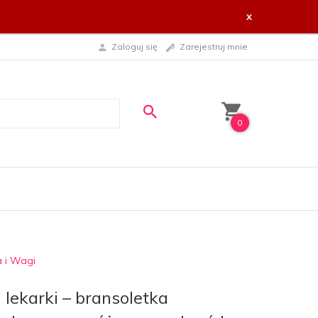
x
Zaloguj się
Zarejestruj mnie
0
a i Wagi
 lekarki – bransoletka