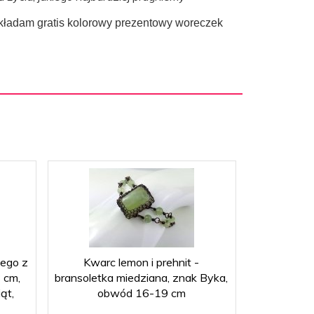
okładam gratis kolorowy prezentowy woreczek
nego z
Kwarc lemon i prehnit -
Bransoletka
 cm,
bransoletka miedziana, znak Byka,
howlitem
ąt,
obwód 16-19 cm
waga 13 
Panny