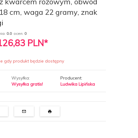
 z kwarcem różowym, obwód
 18 cm, waga 22 gramy, znak
i
nia:
0.0
ocen:
0
 126,83
PLN*
ie gdy produkt będzie dostępny
Wysyłka:
Producent:
Wysyłka gratis!
Ludwika Lipińska