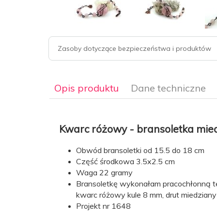
Zasoby dotyczące bezpieczeństwa i produktów
Opis produktu
Dane techniczne
Kwarc różowy - bransoletka miedz
Obwód bransoletki od 15.5 do 18 cm
Obwód
od 15.5 do 18 cm
Część środkowa 3.5x2.5 cm
bransoletki:
Waga 22 gramy
Bransoletkę wykonałam pracochłonną t
Kamień:
Kwarc różowy
kwarc różowy kule 8 mm, drut miedziany
Projekt nr 1648
Kolor
odcienie różowego