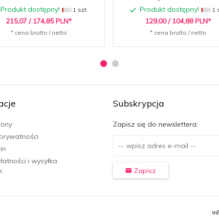
Produkt dostępny!
Produkt dostępny!
1 szt.
1 s
215,
07
/ 174,85
PLN*
129,
00
/ 104,88
PLN*
* cena brutto / netto
* cena brutto / netto
acje
Subskrypcja
rony
Zapisz się do newslettera:
 prywatności
in
płatności i wysyłka
k
Zapisz
In