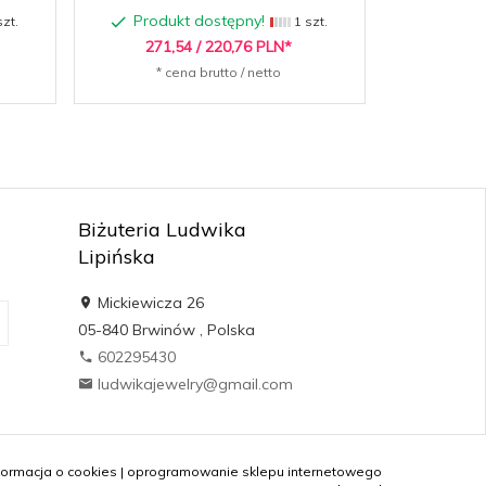
Produkt dostępny!
Produ
zt.
1 szt.
271,
54
/ 220,76
PLN*
136,
* cena brutto / netto
* c
Biżuteria Ludwika
Lipińska
Mickiewicza 26
05-840
Brwinów
,
Polska
602295430
ludwikajewelry@gmail.com
formacja o cookies
|
oprogramowanie sklepu internetowego