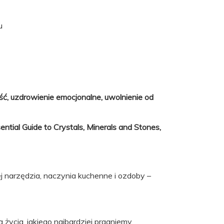
u
ć, uzdrowienie emocjonalne, uwolnienie od
tial Guide to Crystals, Minerals and Stones,
j narzędzia, naczynia kuchenne i ozdoby –
 życia, jakiego najbardziej pragniemy