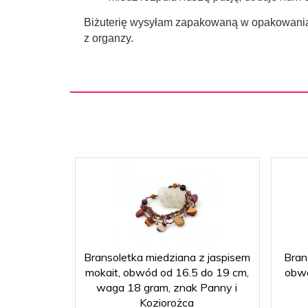
Biżuterię wysyłam zapakowaną w opakowania z
z organzy.
Bransoletka miedziana z jaspisem
Brans
mokait, obwód od 16.5 do 19 cm,
obwó
waga 18 gram, znak Panny i
Koziorożca