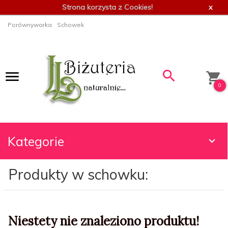
Strona korzysta z Cookies!
x
Porównywarka
Schowek
0
Kategorie
Produkty w schowku:
Niestety nie znaleziono produktu!