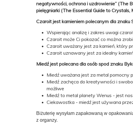
Znak
negatywności, ochrona i uzdrowienie”
Skorpion (23.10–21.11)
(The B
zodiaku:
pielęgniarki (The Essential Guide to Crystals
Czakra:
korony
Czaroit jest kamieniem polecanym dla znaku S
Wspierając analizę i zakres uwagi czar
Autor
Ludwika Lipińska
Czaroit może Ci pokazać co można zrobi
projektu:
Czaroit uważany jest za kamień, który p
Czaroit uznawany jest za idealny kami
Miedź jest polecana dla osób spod znaku Byka
Miedź uważana jest za metal pomocny 
Miedź zachęca do kreatywności i swobod
możliwe
Miedź to metal planety Wenus - jest no
Ciekawostka - miedź jest używana przez l
Biżuterię wysyłam zapakowaną w opakowania z
z organzy.