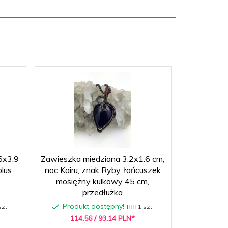
6x3.9
Zawieszka miedziana 3.2x1.6 cm,
Wisiorek
plus
noc Kairu, znak Ryby, łańcuszek
labradoryt
mosiężny kulkowy 45 cm,
mosięż
przedłużka
Produkt dostępny!
Produ
zt.
1 szt.
114,
56
/ 93,14
PLN*
183,