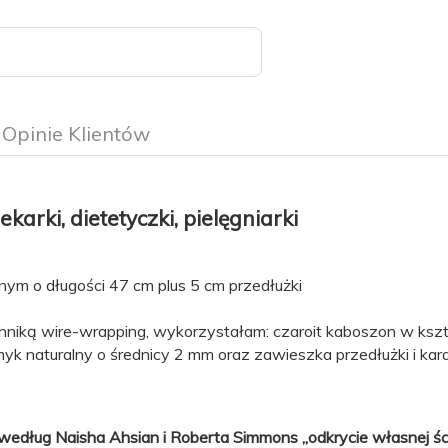
Opinie Klientów
karki, dietetyczki, pielęgniarki
nym o długości 47 cm plus 5 cm przedłużki
hniką wire-wrapping, wykorzystałam: czaroit kaboszon w ks
yk naturalny o średnicy 2 mm oraz zawieszka przedłużki i kara
według Naisha Ahsian i Roberta Simmons „odkrycie własnej śc