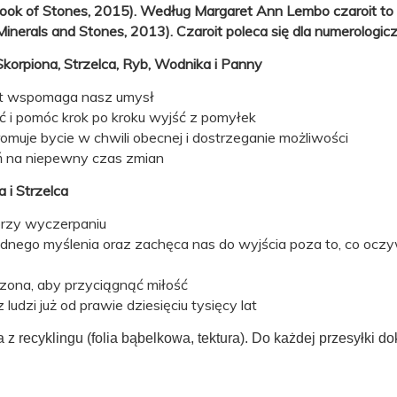
ook of Stones, 2015). Według Margaret Ann Lembo czaroit to d
, Minerals and Stones, 2013).
Czaroit poleca się dla numerologiczne
korpiona, Strzelca, Ryb, Wodnika i Panny
oit wspomaga nasz umysł
ć i pomóc krok po kroku wyjść z pomyłek
romuje bycie w chwili obecnej i dostrzeganie możliwości
eń na niepewny czas zmian
 i Strzelca
przy wyczerpaniu
nego myślenia oraz zachęca nas do wyjścia poza to, co oczyw
szona, aby przyciągnąć miłość
udzi już od prawie dziesięciu tysięcy lat
 recyklingu (folia bąbelkowa, tektura). Do każdej przesyłki d