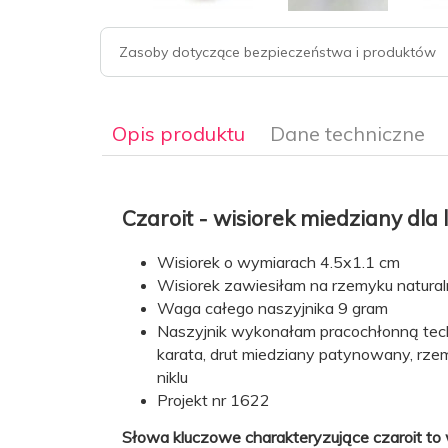
Zasoby dotyczące bezpieczeństwa i produktów
Opis produktu
Dane techniczne
Czaroit - wisiorek miedziany dla le
Wisiorek o wymiarach 4.5x1.1 cm
Długość
47 cm plus 5 cm
Wisiorek zawiesiłam na rzemyku natural
naszyjnika:
Waga całego naszyjnika 9 gram
Naszyjnik wykonałam pracochłonną tec
Kamień:
Czaroit
karata, drut miedziany patynowany, rzem
niklu
Kolor
odcienie fioletu
Projekt nr 1622
kamienia:
Słowa kluczowe charakteryzujące czaroit to 