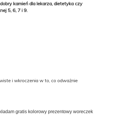
obry kamień dla lekarza, dietetyka czy
j 5, 6, 7 i 9.
iste i wkroczenia w to, co odważnie
okładam gratis kolorowy prezentowy woreczek