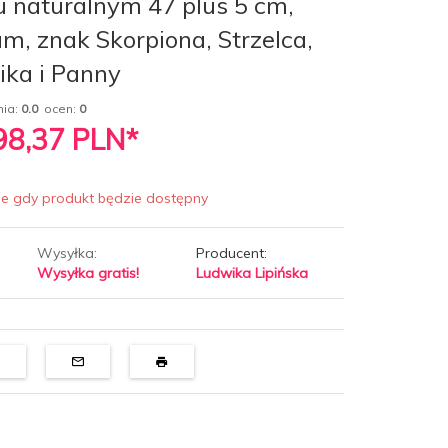
 naturalnym 47 plus 5 cm,
m, znak Skorpiona, Strzelca,
ka i Panny
nia:
0.0
ocen:
0
 98,37
PLN*
ie gdy produkt będzie dostępny
Wysyłka:
Producent:
Wysyłka gratis!
Ludwika Lipińska