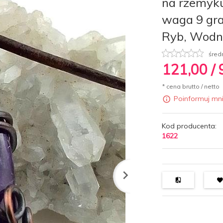
na rzemyku
waga 9 gra
Ryb, Wodni
śred
121,
00
/
* cena brutto / netto
Poinformuj mn
Kod producenta:
1622