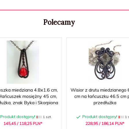
Polecamy
szka miedziana 4.8x1.6 cm,
Wisior z drutu miedzianego 
 łańcuszek mosiężny 45 cm,
cm na łańcuszku 46.5 cm 
łużka, znak Byka i Skorpiona
przedłużka
Produkt dostępny!
Produkt dostępny!
1 szt.
1 s
145,
45
/ 118,25
PLN*
228,
95
/ 186,14
PLN*