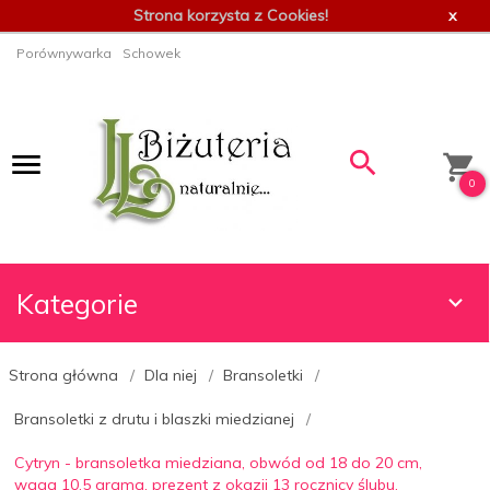
Strona korzysta z Cookies!
x
Porównywarka
Schowek
0
Kategorie
Strona główna
Dla niej
Bransoletki
Bransoletki z drutu i blaszki miedzianej
Cytryn - bransoletka miedziana, obwód od 18 do 20 cm,
waga 10.5 grama, prezent z okazji 13 rocznicy ślubu,