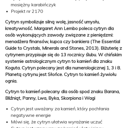
mosiężny karabińczyk
Projekt nr 2170
Cytryn symbolizuje silną wolę, jasność umysłu,
kreatywność.
Margaret Ann Lembo poleca cytryn dla
osób wykonujących zawody
związane z pieniędzmi:
menadżera finansów, kupca czy bankiera (The Essential
Guide to Crystals, Minerals and Stones, 2013).
Biżuterię z
cytrynem przypisuje się do 13 rocznicy ślubu.
W chińskim
systemie astrologicznym cytryn to kamień dla znaku
Koguta. Cytryn polecany jest dla numerologicznej 1, 3 i 8.
Planetą cytrynu jest Słońce. Cytryn to kamień żywiołu
ognia.
Cytryn to kamień polecany dla osób spod znaku Barana,
Bliźniąt, Panny, Lwa, Byka, Skorpiona i Wagi
Cytryn jest uważany za kamień, który pochłania
negatywne energie
Mówi się, że cytryn ułatwia wyrażanie uczuć