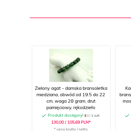
Zielony agat - damska bransoletka
Ka
miedziana, obwód od 19.5 do 22
brans
cm, waga 28 gram, drut
mos
pamięciowy, rękodzieło
Produkt dostępny!
1 szt.
130,
00
/ 105,69
PLN*
* cena brutto / netto