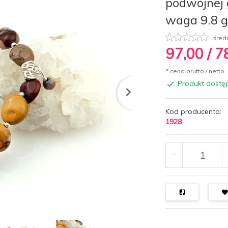
podwójnej 
waga 9.8 g
śred
97,
00
/ 7
* cena brutto / netto
Produkt dostę
Kod producenta:
1928