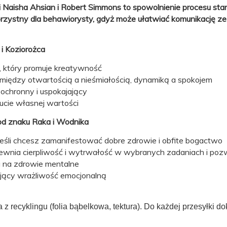
 Naisha Ahsian i Robert Simmons to spowolnienie procesu star
orzystny dla behawiorysty, gdyż może ułatwiać komunikację ze
 i Koziorożca
, który promuje kreatywność
między otwartością a nieśmiałością, dynamiką a spokojem
 ochronny i uspokajający
ucie własnej wartości
pod znaku Raka i Wodnika
jeśli chcesz zamanifestować dobre zdrowie i obfite bogactwo
pewnia cierpliwość i wytrwałość w wybranych zadaniach i pozw
a na zdrowie mentalne
jący wrażliwość emocjonalną
 recyklingu (folia bąbelkowa, tektura). Do każdej przesyłki d