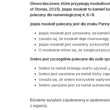
Kamień:
Jaspis mookait
Słowa kluczowe, które przypisują mookaitowi
of Stones, 2015). Jaspis mookait to kamień k
Kolor
polecany dla numerologicznej 4, 6 i 8.
wielokolorowy
kamienia:
Jaspis mookait polecany jest dla znaku Panny
Znak
Panna (23.08–22.09)
zodiaku:
Jaspis mookait jest uznawany za kamień
Uważa się, że mookait daje równowagę 
Czakra:
brwi (trzeciego oka)
Jaspis mookait jest uważany za kryształ
O mookaicie mówi się, że zwiększa pocz
Autor
Ludwika Lipińska
Srebro jest szczególnie polecane dla osób s
projektu:
Srebro to metal, którego warto używać, 
Srebro jest uważane za metal, który za
Uważa się, że srebro korzystnie wpływ
Srebro uważane jest za metal wzmacnia
Biżuterię wysyłam zapakowaną w opakowania z
z organzy.