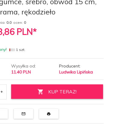
gumce, srebro, obwód 15 cm,
rama, rękodzieło
nia:
0.0
ocen:
0
8,86
PLN*
pny!
1 szt.
Wysyłka od:
Producent:
11.40 PLN
Ludwika Lipińska
KUP TERAZ!