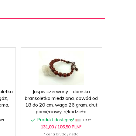
oletka
Jaspis czerwony - damska
Jadeit -
ądz,
bransoletka miedziana, obwód od
miedziana,
ama,
18 do 20 cm, waga 26 gram, drut
cm, w
pamięciowy, rękodzieło
pamię
Produkt dostępny!
Produ
zt.
1 szt.
131,
00
/ 106,50
PLN*
109
* cena brutto / netto
* c