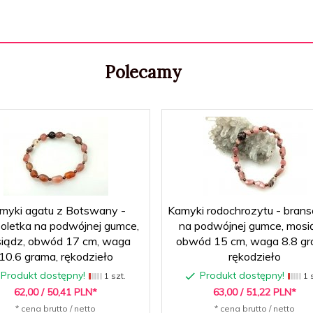
Polecamy
myki agatu z Botswany -
Kamyki rodochrozytu - brans
oletka na podwójnej gumce,
na podwójnej gumce, mosi
iądz, obwód 17 cm, waga
obwód 15 cm, waga 8.8 gr
10.6 grama, rękodzieło
rękodzieło
Produkt dostępny!
Produkt dostępny!
1 szt.
1 s
62,
00
/ 50,41
PLN*
63,
00
/ 51,22
PLN*
* cena brutto / netto
* cena brutto / netto