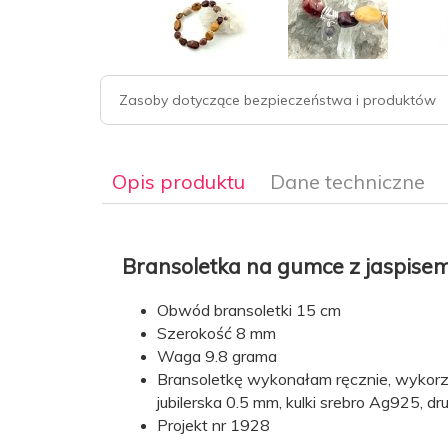
Zasoby dotyczące bezpieczeństwa i produktów
Opis produktu
Dane techniczne
Bransoletka na gumce z jaspisem 
Obwód bransoletki 15 cm
Obwód
15 cm
Szerokość 8 mm
bransoletki:
Waga 9.8 grama
Bransoletkę wykonałam ręcznie, wykorzy
Szerokość
8 mm
bransoletki:
jubilerska 0.5 mm, kulki srebro Ag925, dr
Projekt nr 1928