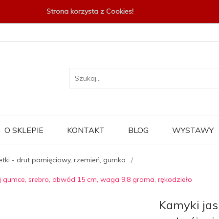
Strona korzysta z Cookies!
O SKLEPIE
KONTAKT
BLOG
WYSTAWY
etki - drut pamięciowy, rzemień, gumka
j gumce, srebro, obwód 15 cm, waga 9.8 grama, rękodzieło
Kamyki jas