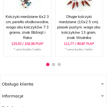
Kolczyki miedziane 6x2.3
Długie kolczyki
cm, perełki słodkowodne,
miedziane (10x2.5 cm),
waga obu kolczyków 7.3
piasek pustyni, waga obu
grama, znak Bliźniąt i
kolczyków 13 gram,
Raka
znak Wodnika
125,
53
/ 102,06
PLN*
111,
77
/ 90,87
PLN*
* cena brutto / netto
* cena brutto / netto
Obsługa klienta
Informacje