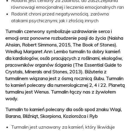
Rodonit jest ceniony za zdolność do zaszczepiania
równowagi emocjonalnej i leczenia emocjonalnych ran
Rodonit chroni przed negatywnością, zarówno
atakami psychicznymi, jak i złością innych
Turmalin czerwony symbolizuje uzdrawianie serca i
emocji oraz ponowne rozbudzenie pasji do życia (Naisha
Ahsian, Robert Simmons, 2015, The Book of Stones).
Według Margaret Ann Lembo turmalin to dobry kamień
dla kardiologów, osób pracujących z roślinami, ekologów,
pracowników organów ścigania (The Essential Guide to
Crystals, Minerals and Stones, 2013). Biżuteria z
turmalinem wiązana jest z ósmą rocznicą ślubu. Turmalin
to kamień polecany dla numerologicznej 2, 4 i 22. Planetą
turmalinu jest Wenus. Turmalin łączy nas z żywiołem
wody.
Turmalin to kamień polecany dla osób spod znaku Wagi,
Barana, Bliźniąt, Skorpiona, Koziorożca i Ryb
Turmalin jest uznawany za kamień, który likwiduje