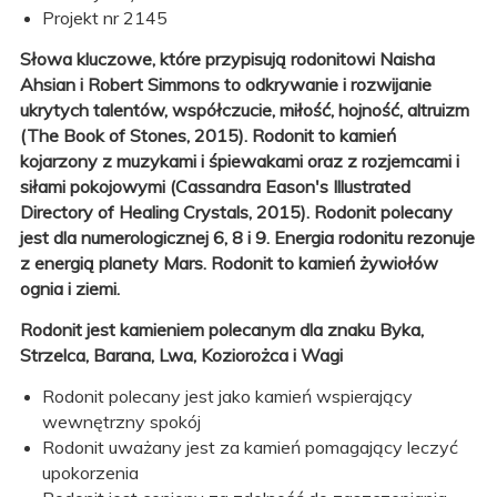
Projekt nr 2145
Słowa kluczowe, które przypisują rodonitowi Naisha
Ahsian i Robert Simmons to odkrywanie i rozwijanie
ukrytych talentów, współczucie, miłość, hojność, altruizm
(The Book of Stones, 2015).
Rodonit to kamień
kojarzony z muzykami i śpiewakami oraz z rozjemcami i
siłami pokojowymi (Cassandra Eason's Illustrated
Directory of Healing Crystals, 2015).
Rodonit polecany
jest dla numerologicznej 6, 8 i 9.
Energia rodonitu rezonuje
z energią planety Mars. Rodonit to kamień żywiołów
ognia i ziemi.
Rodonit jest kamieniem polecanym dla znaku Byka,
Strzelca, Barana, Lwa, Koziorożca i Wagi
Rodonit polecany jest jako kamień wspierający
wewnętrzny spokój
Rodonit uważany jest za kamień pomagający leczyć
upokorzenia