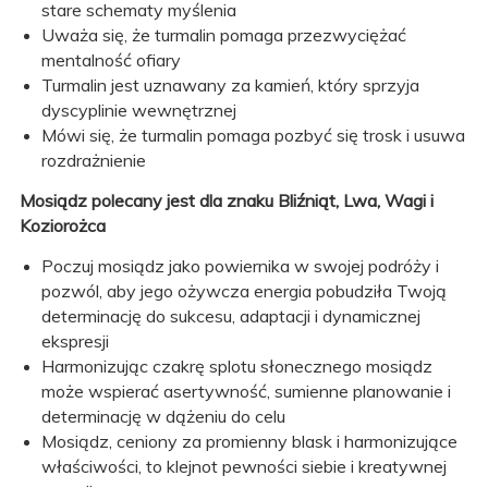
stare schematy myślenia
Uważa się, że turmalin pomaga przezwyciężać
mentalność ofiary
Turmalin jest uznawany za kamień, który sprzyja
dyscyplinie wewnętrznej
Mówi się, że turmalin pomaga pozbyć się trosk i usuwa
rozdrażnienie
Mosiądz polecany jest dla znaku Bliźniąt, Lwa, Wagi i
Koziorożca
Poczuj mosiądz jako powiernika w swojej podróży i
pozwól, aby jego ożywcza energia pobudziła Twoją
determinację do sukcesu, adaptacji i dynamicznej
ekspresji
Harmonizując czakrę splotu słonecznego mosiądz
może wspierać asertywność, sumienne planowanie i
determinację w dążeniu do celu
Mosiądz, ceniony za promienny blask i harmonizujące
właściwości, to klejnot pewności siebie i kreatywnej