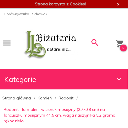
Strona korzysta z Cookies!
x
Porównywarka
Schowek
0
Kategorie
Strona główna
Kamień
Rodonit
Rodonit i turmalin - wisiorek mosiężny (2.7x0.9 cm) na
łańcuszku mosiężnym 44.5 cm, waga naszyjnika 5.2 grama,
rękodzieło