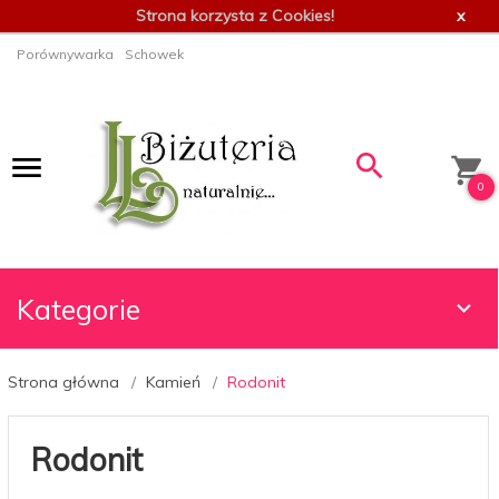
Strona korzysta z Cookies!
x
Porównywarka
Schowek
0
Kategorie
Strona główna
Kamień
Rodonit
Rodonit